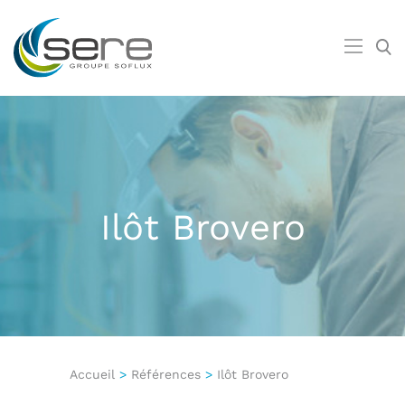
Ilôt Brovero
Accueil
>
Références
>
Ilôt Brovero